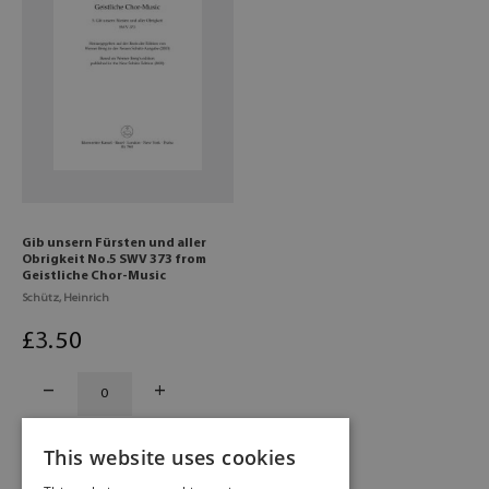
Gib unsern Fürsten und aller
Obrigkeit No.5 SWV 373 from
Geistliche Chor-Music
Schütz, Heinrich
£
3
.50
This website uses cookies