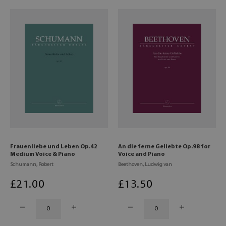
Frauenliebe und Leben Op.42
An die ferne Geliebte Op.98 for
Medium Voice & Piano
Voice and Piano
Schumann, Robert
Beethoven, Ludwig van
£
21
.00
£
13
.50