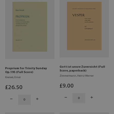
Gott ist unsre Zuversicht (Full
Proprium for Trinity Sunday
Score, paperback)
Op.195 (Full Score)
Zimmermann, Heinz Werner
Krenek, Ernst
£
9
.00
£
26
.50