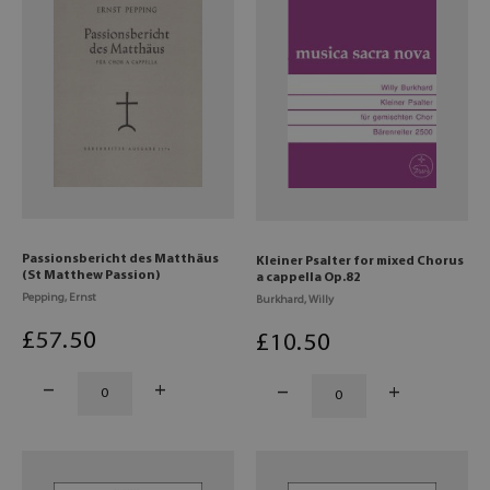
Passionsbericht des Matthäus
Kleiner Psalter for mixed Chorus
(St Matthew Passion)
a cappella Op.82
Pepping, Ernst
Burkhard, Willy
£
57
.50
£
10
.50