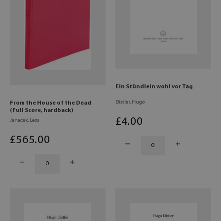
Ein Stündlein wohl vor Tag
Distler, Hugo
From the House of the Dead
(Full Score, hardback)
£
4
.00
Janacek, Leos
£
565
.00