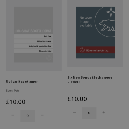
Six New Songs (Sechs neue
Ubi caritas et amor
Lieder)
Eben, Petr
£
10
.00
£
10
.00